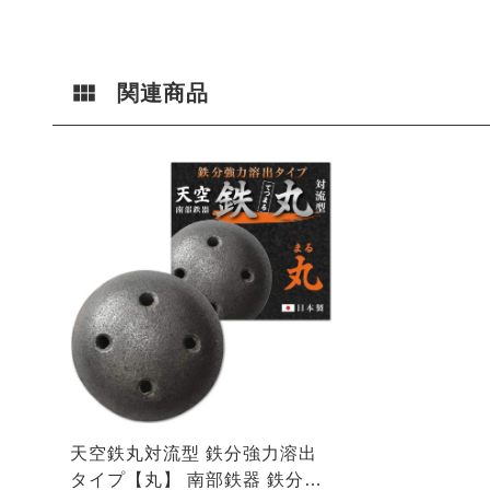
関連商品
天空鉄丸対流型 鉄分強力溶出
タイプ【丸】 南部鉄器 鉄分補