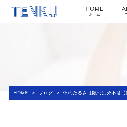
HOME
A
ホーム
HOME
>
ブログ
>
体のだるさは隠れ鉄分不足【