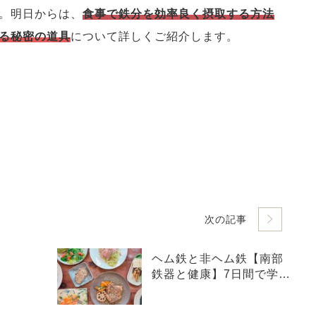
。明日からは、
食事で鉄分を効率良く摂取する方法
る秘密の道具
について詳しくご紹介します。
次の記事
ヘム鉄と非ヘム鉄【南部
鉄器と健康】7日間で学ぶ
「鉄分・ミネラル補給と
体の整え方」②