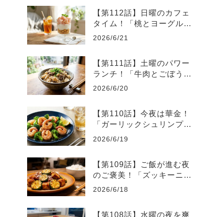
【第112話】日曜のカフェ
タイム！「桃とヨーグルト
の爽やかグラスデザート」
2026/6/21
【第111話】土曜のパワー
ランチ！「牛肉とごぼうの
スタミナ炊き込みご飯」
2026/6/20
【第110話】今夜は華金！
「ガーリックシュリンプと
ブロッコリーのレモン炒
2026/6/19
め」
【第109話】ご飯が進む夜
のご褒美！「ズッキーニと
厚揚げのピリ辛味噌炒め」
2026/6/18
【第108話】水曜の夜を爽