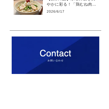
やかに彩る！「鶏むね肉と
オクラの梅おろしうどん」
2026/6/17