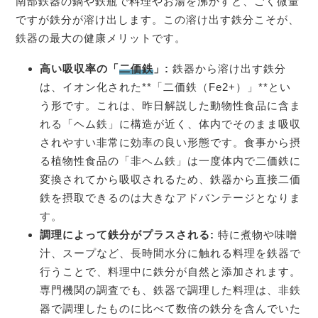
南部鉄器の鍋や鉄瓶で料理やお湯を沸かすと、ごく微量
ですが鉄分が溶け出します。この溶け出す鉄分こそが、
鉄器の最大の健康メリットです。
高い吸収率の「
二価鉄
」:
鉄器から溶け出す鉄分
は、イオン化された**「二価鉄（Fe2+）」**とい
う形です。これは、昨日解説した動物性食品に含ま
れる「ヘム鉄」に構造が近く、体内でそのまま吸収
されやすい非常に効率の良い形態です。食事から摂
る植物性食品の「非ヘム鉄」は一度体内で二価鉄に
変換されてから吸収されるため、鉄器から直接二価
鉄を摂取できるのは大きなアドバンテージとなりま
す。
調理によって鉄分がプラスされる:
特に煮物や味噌
汁、スープなど、長時間水分に触れる料理を鉄器で
行うことで、料理中に鉄分が自然と添加されます。
専門機関の調査でも、鉄器で調理した料理は、非鉄
器で調理したものに比べて数倍の鉄分を含んでいた