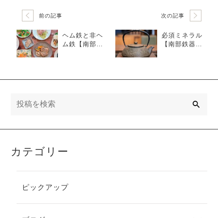
前の記事
次の記事
ヘム鉄と非ヘ
必須ミネラル
ム鉄【南部鉄
【南部鉄器と
器と健康】7日
健康】7日間で
間で学ぶ「鉄
学ぶ「鉄分・
分・ミネラル
ミネラル補給
補給と体の整
と体の整え
え方」②
方」④
検
索
カテゴリー
ピックアップ