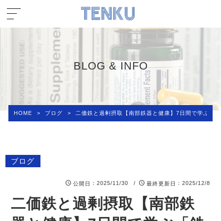
BLOG & INFO
HOME
>
ブログ
>
二価鉄と過剰摂取【南部鉄器と健康】7日間で学ぶ「
ブログ
：2025/11/30 /
：2025/12/8
公開日
最終更新日
二価鉄と過剰摂取【南部鉄