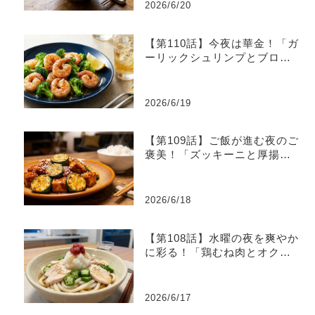
2026/6/20
【第110話】今夜は華金！「ガ
ーリックシュリンプとブロッ
コリーのレモン炒め」
2026/6/19
【第109話】ご飯が進む夜のご
褒美！「ズッキーニと厚揚げ
のピリ辛味噌炒め」
2026/6/18
【第108話】水曜の夜を爽やか
に彩る！「鶏むね肉とオクラ
の梅おろしうどん」
2026/6/17