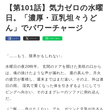
【第101話】気力ゼロの水曜
日。「濃厚・豆乳坦々うど
ん」でパワーチャージ
シェア
ツイート
LINEで送る
「……もう、限界かもしれない」
水曜日の夜20時半。 玄関のドアを開けた美咲の口から
は、魂の抜けたような声が漏れた。 週の真ん中。月火
の疲労が蓄積し、週末まではまだ遠い。その上、外は連
日の雨。 湿気で重くなった体を引きずるようにしてリ
ビングへ向かい、そのままグレーのソファに倒れ込ん
だ。
（ご飯……作りたくない。でも、ガツンと元気が出るも