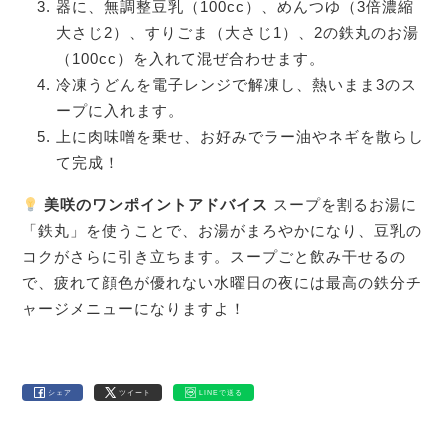
器に、無調整豆乳（100cc）、めんつゆ（3倍濃縮
大さじ2）、すりごま（大さじ1）、2の鉄丸のお湯
（100cc）を入れて混ぜ合わせます。
冷凍うどんを電子レンジで解凍し、熱いまま3のス
ープに入れます。
上に肉味噌を乗せ、お好みでラー油やネギを散らし
て完成！
美咲のワンポイントアドバイス
スープを割るお湯に
「鉄丸」を使うことで、お湯がまろやかになり、豆乳の
コクがさらに引き立ちます。スープごと飲み干せるの
で、疲れて顔色が優れない水曜日の夜には最高の鉄分チ
ャージメニューになりますよ！
シェア
ツイート
LINEで送る