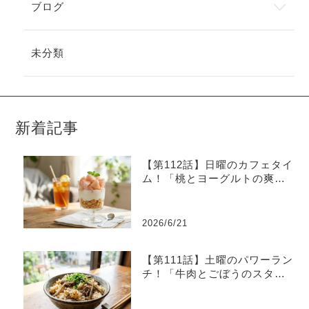
ブログ
未分類
新着記事
【第112話】日曜のカフェタイ
ム！「桃とヨーグルトの爽や
かグラスデザート」
2026/6/21
【第111話】土曜のパワーラン
チ！「牛肉とごぼうのスタミ
ナ炊き込みご飯」