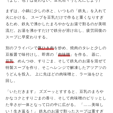
（よし、包丁は使わない。豆乳坦々うどんにしよう）
まずは、小鍋に少しの水と、いつもの「鉄丸」を入れて
火にかける。 スープを豆乳だけで作ると重くなりすぎ
るため、鉄丸で沸かしたまろやかなお湯で割るのが美咲
流だ。お湯を沸かすだけで鉄分が溶け出し、疲労回復の
スープに早変わりする。
別のフライパンで
豚ひき肉
を炒め、焼肉のタレと少しの
豆板醤で味付けし、即席の「
肉味噌
」を作る。 器に、
豆乳
、めんつゆ、すりごま、そして鉄丸のお湯を混ぜて
特製スープを作り、そこへレンジで解凍したアツアツの
うどんを投入。 上に先ほどの肉味噌と、ラー油をひと
回し。
「いただきます」 ズズーッとすすると、豆乳のまろや
かなコクとすりごまの香り、そして肉味噌のピリッとし
た辛さが一体となって口の中に広がる。 「……美味し
い！生き返る！」 鉄丸のお湯で割ったスープは重すぎ