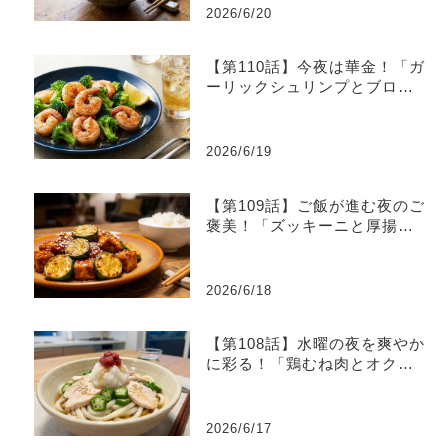
2026/6/20
【第110話】今夜は華金！「ガ
ーリックシュリンプとブロッ
コリーのレモン炒め」
2026/6/19
【第109話】ご飯が進む夜のご
褒美！「ズッキーニと厚揚げ
のピリ辛味噌炒め」
2026/6/18
【第108話】水曜の夜を爽やか
に彩る！「鶏むね肉とオクラ
の梅おろしうどん」
2026/6/17