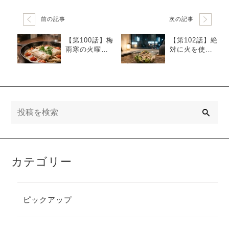
前の記事
次の記事
【第100話】梅
【第102話】絶
雨寒の火曜の
対に火を使わ
夜。温かい
ない木曜日。
「タラのアク
「鶏ささみと
アパッツァ
胡瓜の梅昆布
風」
和え」
検
索
カテゴリー
ピックアップ