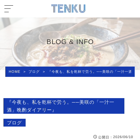
BLOG & INFO
HOME
>
ブログ
>
『今夜も、私を乾杯で労う。──美咲の「一汁一酒」
『今夜も、私を乾杯で労う。──美咲の「一汁一
酒」晩酌ダイアリー』
ブログ
：2026/06/10
公開日