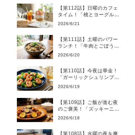
【第112話】日曜のカフェ
タイム！「桃とヨーグルト
の爽やかグラスデザート」
2026/6/21
【第111話】土曜のパワー
ランチ！「牛肉とごぼうの
スタミナ炊き込みご飯」
2026/6/20
【第110話】今夜は華金！
「ガーリックシュリンプと
ブロッコリーのレモン炒
2026/6/19
め」
【第109話】ご飯が進む夜
のご褒美！「ズッキーニと
厚揚げのピリ辛味噌炒め」
2026/6/18
【第108話】水曜の夜を爽