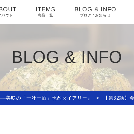
BOUT
ITEMS
BLOG & INFO
アバウト
商品一覧
ブログ / お知らせ
お知らせ
ブログ
BLOG & INFO
ピックアップ
──美咲の「一汁一酒」晩酌ダイアリー』
>
【第32話】