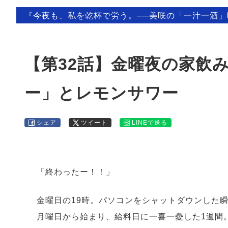
『今夜も、私を乾杯で労う。──美咲の「一汁一酒
【第32話】金曜夜の家飲
ー」とレモンサワー
シェア
ツイート
LINEで送る
「終わったー！！」
金曜日の19時。パソコンをシャットダウンした
月曜日から始まり、給料日に一喜一憂した1週間