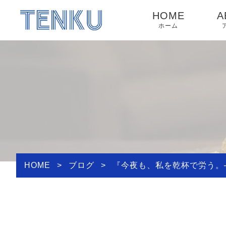
HOME
A
ホーム
HOME
>
ブログ
>
『今夜も、私を乾杯で労う。