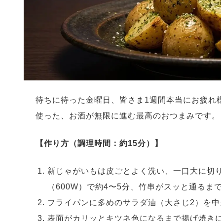
待ちに待った金曜日、皆さま1週間本当にお疲れ
使った、お酒が無限に進む最高のおつまみです。
【作り方（調理時間：約15分）】
新じゃがいもは皮ごとよく洗い、一口大に切
（600W）で約4〜5分、竹串がスッと通るま
フライパンに多めのサラダ油（大さじ2）を
表面がカリッとキツネ色になるまで揚げ焼き