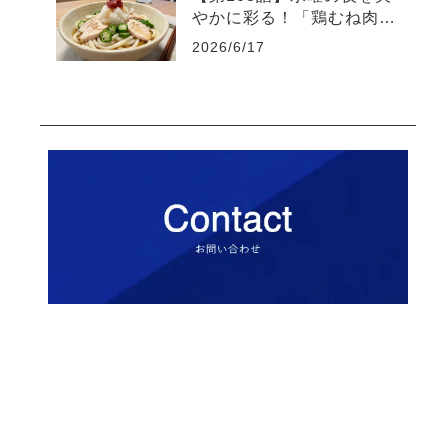
やかに彩る！「鶏むね肉と
オクラの梅おろしうどん」
2026/6/17