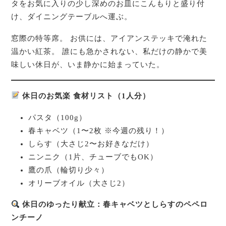
タをお気に入りの少し深めのお皿にこんもりと盛り付
け、ダイニングテーブルへ運ぶ。
窓際の特等席。 お供には、アイアンステッキで淹れた
温かい紅茶。 誰にも急かされない、私だけの静かで美
味しい休日が、いま静かに始まっていた。
休日のお気楽 食材リスト（1人分）
パスタ（100g）
春キャベツ（1〜2枚 ※今週の残り！）
しらす（大さじ2〜お好きなだけ）
ニンニク（1片、チューブでもOK）
鷹の爪（輪切り少々）
オリーブオイル（大さじ2）
休日のゆったり献立：春キャベツとしらすのペペロ
ンチーノ