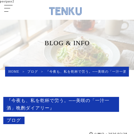
postpass2
BLOG & INFO
HOME
>
ブログ
>
『今夜も、私を乾杯で労う。──美咲の「一汁一酒」
『今夜も、私を乾杯で労う。──美咲の「一汁一
酒」晩酌ダイアリー』
ブログ
：2026/02/28