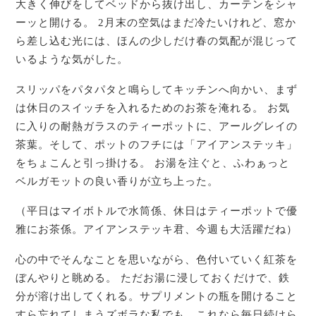
大きく伸びをしてベッドから抜け出し、カーテンをシャ
ーッと開ける。 2月末の空気はまだ冷たいけれど、窓か
ら差し込む光には、ほんの少しだけ春の気配が混じって
いるような気がした。
スリッパをパタパタと鳴らしてキッチンへ向かい、まず
は休日のスイッチを入れるためのお茶を淹れる。 お気
に入りの耐熱ガラスのティーポットに、アールグレイの
茶葉。そして、ポットのフチには「アイアンステッキ」
をちょこんと引っ掛ける。 お湯を注ぐと、ふわぁっと
ベルガモットの良い香りが立ち上った。
（平日はマイボトルで水筒係、休日はティーポットで優
雅にお茶係。アイアンステッキ君、今週も大活躍だね）
心の中でそんなことを思いながら、色付いていく紅茶を
ぼんやりと眺める。 ただお湯に浸しておくだけで、鉄
分が溶け出してくれる。サプリメントの瓶を開けること
すら忘れてしまうズボラな私でも、これなら毎日続けら