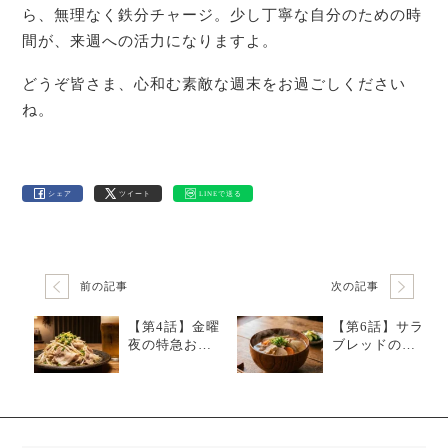
ら、無理なく鉄分チャージ。少し丁寧な自分のための時
間が、来週への活力になりますよ。
どうぞ皆さま、心和む素敵な週末をお過ごしください
ね。
シェア
ツイート
LINEで送る
前の記事
次の記事
【第4話】金曜
【第6話】サラ
夜の特急おつ
ブレッドの美
まみ。ビール
しさと、明日
が進む、豚も
への自分へ贈
やしのネギ塩
る「具だくさ
レモン和え
ん豚汁」