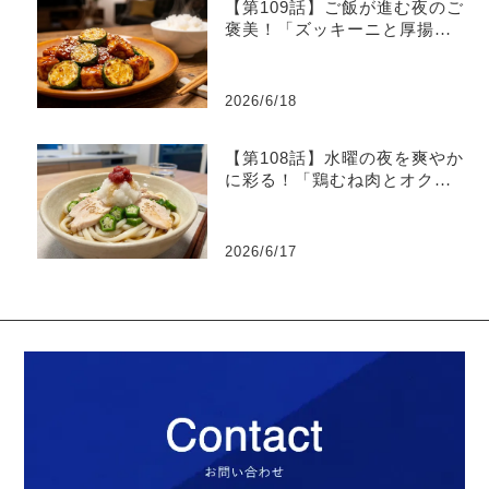
【第109話】ご飯が進む夜のご
褒美！「ズッキーニと厚揚げ
のピリ辛味噌炒め」
2026/6/18
【第108話】水曜の夜を爽やか
に彩る！「鶏むね肉とオクラ
の梅おろしうどん」
2026/6/17