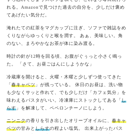
れる。Amazonで見つけた過去の自分を、少しだけ褒め
てあげたい気分だ。
淹れたての紅茶をマグカップに注ぎ、ソファで雑誌をめ
くりながらゆっくりと喉を潤す。 あぁ、美味しい。角
のない、まろやかなお茶が体に染み渡る。
時計の針が12時を回る頃、お腹がぐぅっと小さく鳴っ
た。 「さて、お昼ごはんにしようかな」
冷蔵庫を開けると、火曜・木曜と少しずつ使ってきた
「
春キャベツ
」が残っている。 休日のお昼は、洗い物
も少なくサッと作れて、でも少しだけ「カフェ気分」を
味わえるパスタがいい。冷凍庫にストックしてある「
し
らす
」を解凍して、ペペロンチーノにしよう。
ニンニク
の香りを引き出したオリーブオイルに、
春キャ
ベツ
の甘みと
しらす
の程よい塩気。 出来上がったパス