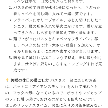
ャベツは手で一口大にちぎっておきます。
パスタの茹で時間が残り1分になったら、ちぎった
春キャベツを同じ鍋に入れて一緒に茹でます。
フライパンにオリーブオイル、みじん切りにしたニ
ンニク、鷹の爪を入れて弱火にかけます。香りが立
ってきたら、しらすを半量加えて軽く炒めます。
茹で上がったパスタとキャベツをフライパンに移
し、パスタの茹で汁（大さじ2程度）を加えて、オ
イルと絡めるように全体を素早く混ぜ合わせます。
味を見て薄ければ塩こしょうで整え、器に盛り付け
ます。仕上げに残りのしらすをトッピングすれば完
成です！
美咲の休日の過ごし方
パスタと一緒に楽しむお茶
は、ポットに「アイアンステッキ」を入れて淹れたも
の。フックの形になっているので、ポットやマグカップ
のフチに引っ掛けておけるのがとても便利なんです。
休日のリラックスタイム、お気に入りのお茶を飲みなが