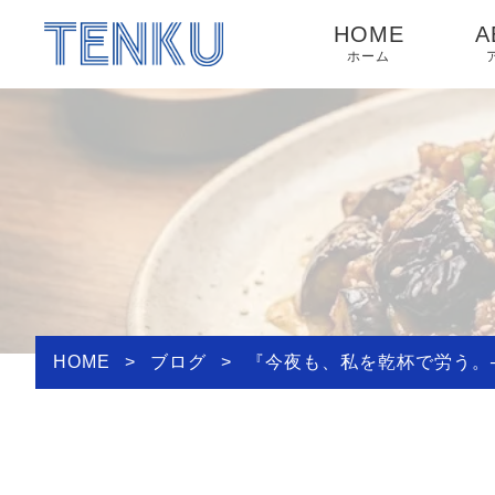
HOME
A
ホーム
HOME
>
ブログ
>
『今夜も、私を乾杯で労う。