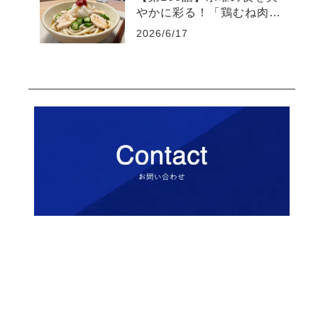
やかに彩る！「鶏むね肉と
オクラの梅おろしうどん」
2026/6/17