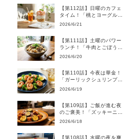
【第112話】日曜のカフェ
タイム！「桃とヨーグルト
の爽やかグラスデザート」
2026/6/21
【第111話】土曜のパワー
ランチ！「牛肉とごぼうの
スタミナ炊き込みご飯」
2026/6/20
【第110話】今夜は華金！
「ガーリックシュリンプと
ブロッコリーのレモン炒
2026/6/19
め」
【第109話】ご飯が進む夜
のご褒美！「ズッキーニと
厚揚げのピリ辛味噌炒め」
2026/6/18
【第108話】水曜の夜を爽