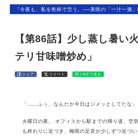
『今夜も、私を乾杯で労う。──美咲の「一汁一酒
【第86話】少し蒸し暑い
テリ甘味噌炒め」
シェア
ツイート
LINEで送る
「……ふぅ、なんだか今日はジメッとしてたな」
火曜日の夜。 オフィスから駅までの帰り道、空
も終わりに近づき、梅雨の足音が少しずつ近づい