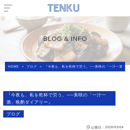
BLOG & INFO
HOME
>
ブログ
>
『今夜も、私を乾杯で労う。──美咲の「一汁一酒」
『今夜も、私を乾杯で労う。──美咲の「一汁一
酒」晩酌ダイアリー』
ブログ
：2026/03/04
公開日