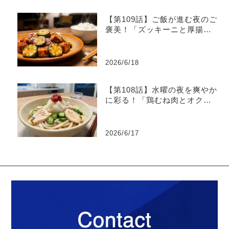
【第109話】ご飯が進む夜のご
褒美！「ズッキーニと厚揚げ
のピリ辛味噌炒め」
2026/6/18
【第108話】水曜の夜を爽やか
に彩る！「鶏むね肉とオクラ
の梅おろしうどん」
2026/6/17