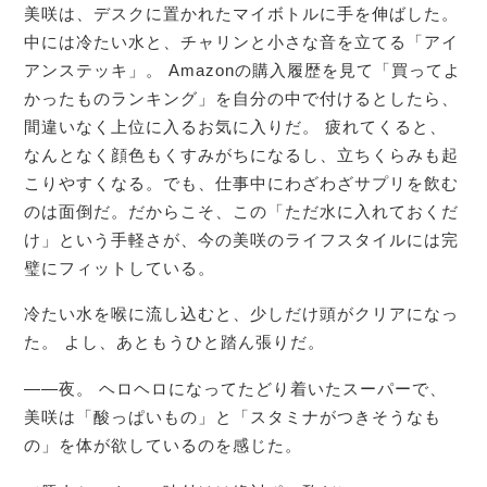
美咲は、デスクに置かれたマイボトルに手を伸ばした。
中には冷たい水と、チャリンと小さな音を立てる「アイ
アンステッキ」。 Amazonの購入履歴を見て「買ってよ
かったものランキング」を自分の中で付けるとしたら、
間違いなく上位に入るお気に入りだ。 疲れてくると、
なんとなく顔色もくすみがちになるし、立ちくらみも起
こりやすくなる。でも、仕事中にわざわざサプリを飲む
のは面倒だ。だからこそ、この「ただ水に入れておくだ
け」という手軽さが、今の美咲のライフスタイルには完
璧にフィットしている。
冷たい水を喉に流し込むと、少しだけ頭がクリアになっ
た。 よし、あともうひと踏ん張りだ。
――夜。 ヘロヘロになってたどり着いたスーパーで、
美咲は「酸っぱいもの」と「スタミナがつきそうなも
の」を体が欲しているのを感じた。