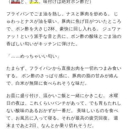
（
豚肉
と、
ナス
。味付けは絶対ポン酢だ）
フライパンでごま油を熱し、ナスと豚肉を炒める。 じ
ゅわっとナスが油を吸い、豚肉に焦げ目がついたところ
で、ポン酢を大さじ2杯、豪快に回し入れる。 ジュワァ
ァッ！という派手な音と共に、ポン酢の酸味とごま油の
香ばしい匂いがキッチンに弾けた。
「……めっちゃいい匂い」
たまらず、フライパンから直接お肉を一切れつまみ食い
する。 ポン酢のさっぱり感に、豚肉の脂の甘みが絡ん
で、白米が無限に食べられそうな味だ。
お皿に盛り付け、温かいご飯と一緒にかきこむ。 水曜
日の夜は、これくらいパンチがあって、でも胃もたれし
ない酸味のあるおかずが一番だ。 美味しいものを食べ
て、お風呂に入って寝る。それが最高の疲労回復。 週
末まであと2日、なんとか乗り切れそうだ。