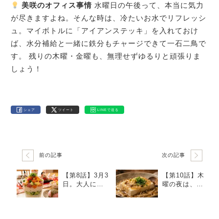
美咲のオフィス事情
水曜日の午後って、本当に気力
が尽きますよね。そんな時は、冷たいお水でリフレッシ
ュ。マイボトルに「アイアンステッキ」を入れておけ
ば、水分補給と一緒に鉄分もチャージできて一石二鳥で
す。 残りの木曜・金曜も、無理せずゆるりと頑張りま
しょう！
シェア
ツイート
LINEで送る
前の記事
次の記事
【第8話】3月3
【第10話】木
日。大人にな
曜の夜は、胃
った私へ贈
袋を労る「豆
る、手抜きで
腐のきのこあ
華やかなひな
んかけ」