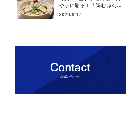
やかに彩る！「鶏むね肉と
オクラの梅おろしうどん」
2026/6/17