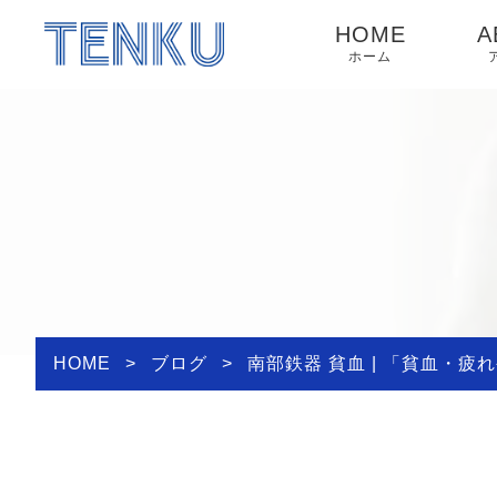
HOME
A
ホーム
HOME
>
ブログ
>
南部鉄器 貧血 | 「貧血・