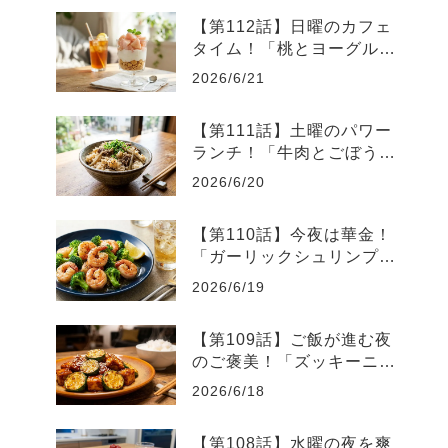
【第112話】日曜のカフェ
タイム！「桃とヨーグルト
の爽やかグラスデザート」
2026/6/21
【第111話】土曜のパワー
ランチ！「牛肉とごぼうの
スタミナ炊き込みご飯」
2026/6/20
【第110話】今夜は華金！
「ガーリックシュリンプと
ブロッコリーのレモン炒
2026/6/19
め」
【第109話】ご飯が進む夜
のご褒美！「ズッキーニと
厚揚げのピリ辛味噌炒め」
2026/6/18
【第108話】水曜の夜を爽