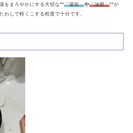
湯をまろやかにする大切な**
「湯垢」
や
「油膜」
**が
たわしで軽くこする程度で十分です。