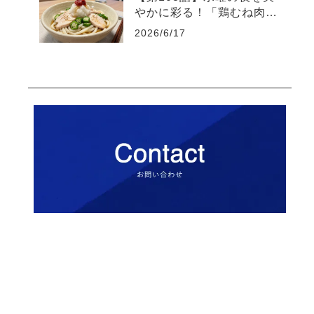
やかに彩る！「鶏むね肉と
オクラの梅おろしうどん」
2026/6/17