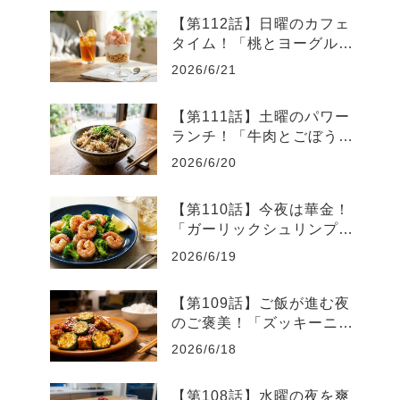
【第112話】日曜のカフェ
タイム！「桃とヨーグルト
の爽やかグラスデザート」
2026/6/21
【第111話】土曜のパワー
ランチ！「牛肉とごぼうの
スタミナ炊き込みご飯」
2026/6/20
【第110話】今夜は華金！
「ガーリックシュリンプと
ブロッコリーのレモン炒
2026/6/19
め」
【第109話】ご飯が進む夜
のご褒美！「ズッキーニと
厚揚げのピリ辛味噌炒め」
2026/6/18
【第108話】水曜の夜を爽