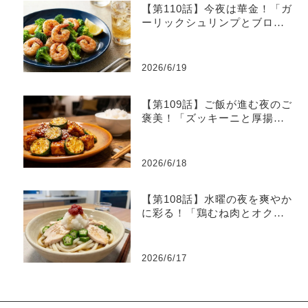
【第110話】今夜は華金！「ガ
ーリックシュリンプとブロッ
コリーのレモン炒め」
2026/6/19
【第109話】ご飯が進む夜のご
褒美！「ズッキーニと厚揚げ
のピリ辛味噌炒め」
2026/6/18
【第108話】水曜の夜を爽やか
に彩る！「鶏むね肉とオクラ
の梅おろしうどん」
2026/6/17