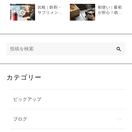
比較 | 鉄剤・
初使い | 最初
サプリメント
が肝心！鉄瓶
と南部鉄器、
の寿命を延ば
どちらが効率
す「ならし」
的？驚きのメ
の儀式と日々
リット・デメ
のルーティン
リット比較
検
索
カテゴリー
ピックアップ
ブログ