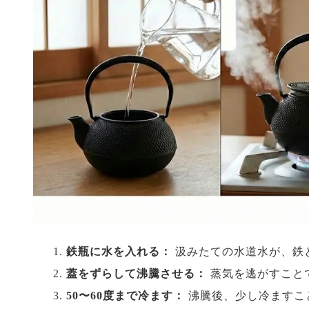
鉄瓶に水を入れる：
汲みたての水道水が、鉄
蓋をずらして沸騰させる：
蒸気を逃がすこと
50〜60度まで冷ます：
沸騰後、少し冷ますこ