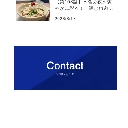
【第108話】水曜の夜を爽
やかに彩る！「鶏むね肉と
オクラの梅おろしうどん」
2026/6/17