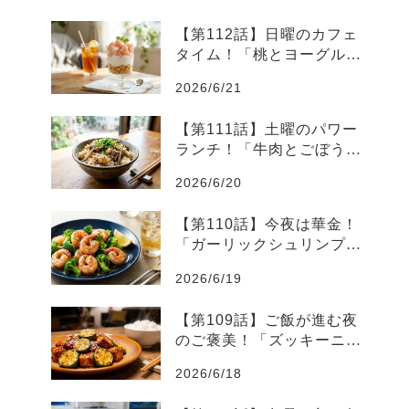
【第112話】日曜のカフェ
タイム！「桃とヨーグルト
の爽やかグラスデザート」
2026/6/21
【第111話】土曜のパワー
ランチ！「牛肉とごぼうの
スタミナ炊き込みご飯」
2026/6/20
【第110話】今夜は華金！
「ガーリックシュリンプと
ブロッコリーのレモン炒
2026/6/19
め」
【第109話】ご飯が進む夜
のご褒美！「ズッキーニと
厚揚げのピリ辛味噌炒め」
2026/6/18