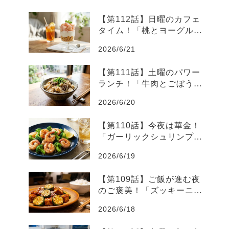
【第112話】日曜のカフェ
タイム！「桃とヨーグルト
の爽やかグラスデザート」
2026/6/21
【第111話】土曜のパワー
ランチ！「牛肉とごぼうの
スタミナ炊き込みご飯」
2026/6/20
【第110話】今夜は華金！
「ガーリックシュリンプと
ブロッコリーのレモン炒
2026/6/19
め」
【第109話】ご飯が進む夜
のご褒美！「ズッキーニと
厚揚げのピリ辛味噌炒め」
2026/6/18