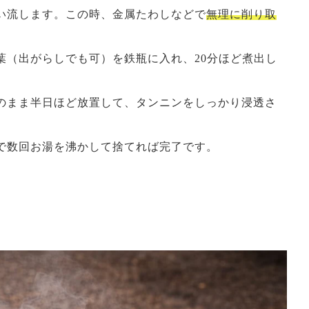
い流します。この時、金属たわしなどで
無理に削り取
葉（出がらしでも可）を鉄瓶に入れ、20分ほど煮出し
のまま半日ほど放置して、タンニンをしっかり浸透さ
で数回お湯を沸かして捨てれば完了です。