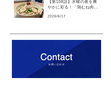
【第108話】水曜の夜を爽
やかに彩る！「鶏むね肉と
オクラの梅おろしうどん」
2026/6/17