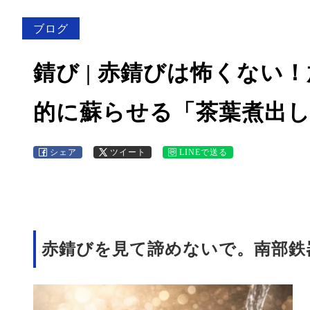
ブログ
錆び | 赤錆びは怖くない
的に蘇らせる「茶葉煮出
シェア
ツイート
LINEで送る
赤錆びを見て諦めないで。南部鉄