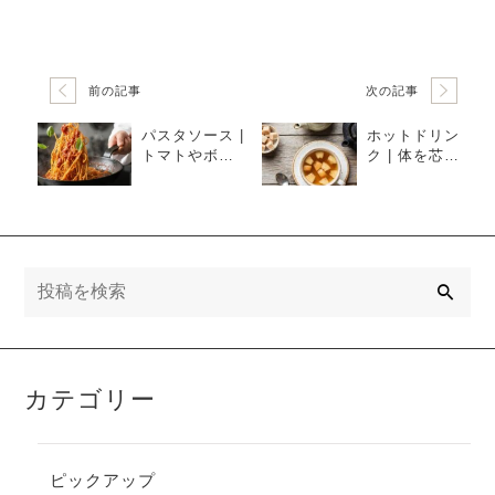
前の記事
次の記事
パスタソース |
ホットドリン
トマトやボン
ク | 体を芯か
ゴレを格上
ら温める！鉄
げ！鉄分が隠
瓶で淹れる
し味になるイ
「至福のホッ
タリアンレシ
トワインとア
ピ
ップルティ
ー」
検
索
カテゴリー
ピックアップ