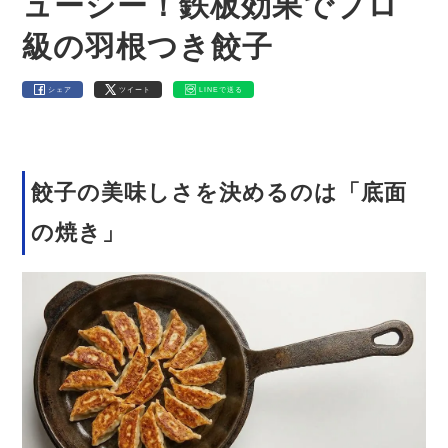
ューシー！鉄板効果でプロ
級の羽根つき餃子
シェア
ツイート
LINEで送る
餃子の美味しさを決めるのは「底面
の焼き」