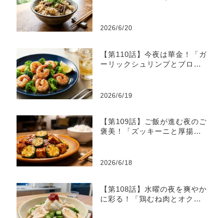
ナ炊き込みご飯」
2026/6/20
【第110話】今夜は華金！「ガ
ーリックシュリンプとブロッ
コリーのレモン炒め」
2026/6/19
【第109話】ご飯が進む夜のご
褒美！「ズッキーニと厚揚げ
のピリ辛味噌炒め」
2026/6/18
【第108話】水曜の夜を爽やか
に彩る！「鶏むね肉とオクラ
の梅おろしうどん」