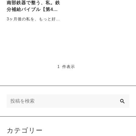
南部鉄器で整う、私。鉄
分補給バイブル【第4
回】
3ヶ月後の私を、もっと好き
になる。鉄分が紡ぐ美しさ
と「一生モノ」の習慣 「最
近、明るくなった・・・
1 件表示
検
索
カテゴリー