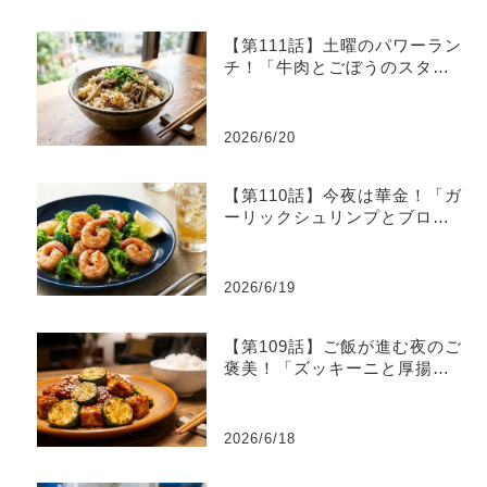
【第111話】土曜のパワーラン
チ！「牛肉とごぼうのスタミ
ナ炊き込みご飯」
2026/6/20
【第110話】今夜は華金！「ガ
ーリックシュリンプとブロッ
コリーのレモン炒め」
2026/6/19
【第109話】ご飯が進む夜のご
褒美！「ズッキーニと厚揚げ
のピリ辛味噌炒め」
2026/6/18