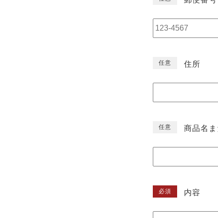
任意
住所
任意
商品名ま
必須
内容