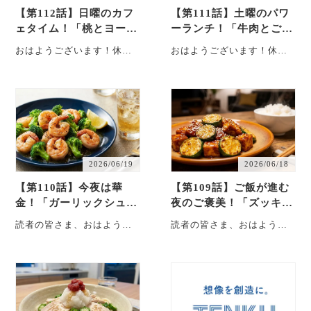
【第112話】日曜のカフ
【第111話】土曜のパワ
ェタイム！「桃とヨーグ
ーランチ！「牛肉とごぼ
ルトの爽やかグラスデザ
うのスタミナ炊き込みご
おはようございます！休日
おはようございます！休日
ート」
飯」
の日曜日、いかがお過ごし
の朝、いかがお過ごしです
ですか？ お出かけするのも
か？ アラームなしでゆっく
楽しいですが、私は日曜
りと目覚める土曜日は、
日・・・
1・・・
2026/06/19
2026/06/18
【第110話】今夜は華
【第109話】ご飯が進む
金！「ガーリックシュリ
夜のご褒美！「ズッキー
ンプとブロッコリーのレ
ニと厚揚げのピリ辛味噌
読者の皆さま、おはようご
読者の皆さま、おはようご
モン炒め」
炒め」
ざいます！！！ ついに、つ
ざいます！ 木曜日の朝。1
いにやってきました、金曜
週間の疲れが少しずつ溜ま
日の朝です！ 今日はも
ってくる頃ですが、「明
う・・・
日・・・