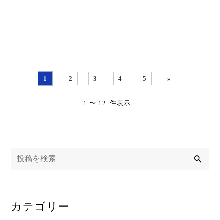
し」 木曜日の夜20時。 連日
ない」 水曜日の夜20時半。
の雨で洗濯物は部屋干しに
玄関のドアを開けた美咲の
なり、なんだか・・・
口からは、魂の・・・
1
2
3
4
5
»
1 〜 12 件表示
検
索
カテゴリー