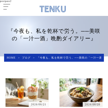
postpass2
『今夜も、私を乾杯で労う。──美咲
の「一汁一酒」晩酌ダイアリー』
HOME
>
ブログ
>
『今夜も、私を乾杯で労う。──美咲の「一汁一酒」
2026/06/21
2026/06/20