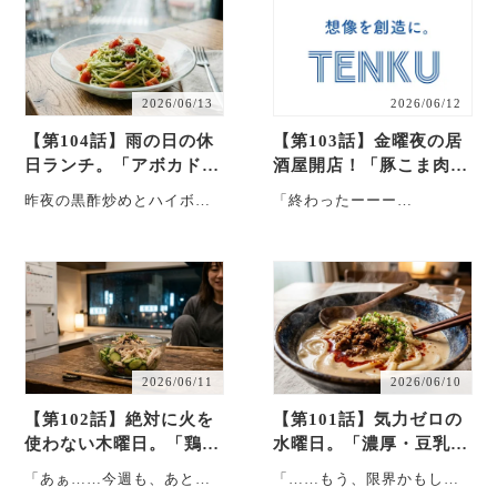
ま・・・
2026/06/13
2026/06/12
【第104話】雨の日の休
【第103話】金曜夜の居
日ランチ。「アボカドと
酒屋開店！「豚こま肉の
トマトの冷製パスタ」
カリカリ黒酢炒め」
昨夜の黒酢炒めとハイボー
「終わったーーー
ル祭りの余韻で、美咲が目
ー！！！」 金曜日の19時。
を覚ましたのはお昼の10時
今週も無事に走り切った。
半。 シトシトと窓を叩
帰宅した美咲は、カ
く・・・
バ・・・
2026/06/11
2026/06/10
【第102話】絶対に火を
【第101話】気力ゼロの
使わない木曜日。「鶏さ
水曜日。「濃厚・豆乳
さみと胡瓜の梅昆布和
坦々うどん」でパワーチ
「あぁ……今週も、あと少
「……もう、限界かもしれ
え」
ャージ