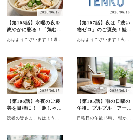
2026/06/17
2026/06/16
【第108話】水曜の夜を
【第107話】夜は「洗い
爽やかに彩る！「鶏むね
物ゼロ」のご褒美！鮭と
肉とオクラの梅おろしう
しめじのレモンバターホ
おはようございます！1週間
おはようございます！火曜
どん」
イル焼き
も折り返しの水曜日です
日の朝ですね。 週の前半、
ね。 少し疲れが見え始める
「今日はなんだかお鍋やフ
頃ですが、今日の夜は
ライパンを洗う気分じゃ
「サ・・・
な・・・
2026/06/15
2026/06/14
【第106話】今夜のご褒
【第105話】雨の日曜の
美を目標に！「豚しゃぶ
午後。プルプル「アール
とトマトの中華風ごまダ
グレイのミルクティーゼ
読者の皆さま、おはようご
日曜日の午後15時。 朝から
レサラダ」
リー」
ざいます！ 月曜日の朝。雨
降り続く雨音をBGMに、部
が降っていたり、少し体が
屋の掃除と作り置きの準備
重かったりするかもしれ
を終わらせた。 テレ・・・