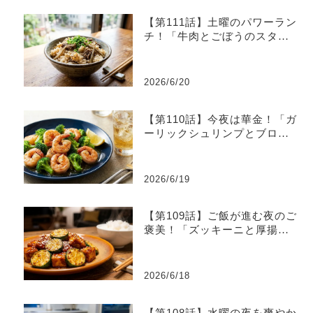
【第111話】土曜のパワーラン
チ！「牛肉とごぼうのスタミ
ナ炊き込みご飯」
2026/6/20
【第110話】今夜は華金！「ガ
ーリックシュリンプとブロッ
コリーのレモン炒め」
2026/6/19
【第109話】ご飯が進む夜のご
褒美！「ズッキーニと厚揚げ
のピリ辛味噌炒め」
2026/6/18
【第108話】水曜の夜を爽やか